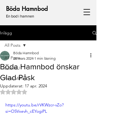
Böda Hamnbod
En bod i hamnen
Inlägg
All Posts
Böda Hamnbod
All Posts
28 mars 2024
1 min läsning
Böda Hamnbod önskar
Just NU
Glad Påsk
Foto-MiFlee
Uppdaterat:
17 apr. 2024
Betygsatt till NaN av 5 stjärnor.
https://youtu.be/rVKWzcr-vZo?
si=O5Vxevh_cEYogiPL