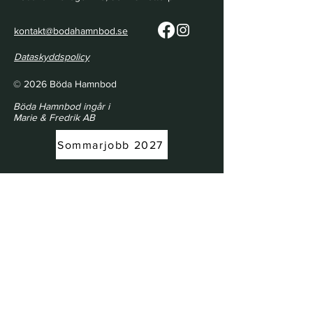
kontakt@bodahamnbod.se
Dataskyddspolicy
© 2026 Böda Hamnbod
Böda Hamnbod ingår i
Marie & Fredrik AB
Sommarjobb 2027
Öppettider | Opening Hours
21/5 - 18/6
Torsdag & Lördag 10.00 - 17.00
Thursday & Saturday 10:00 AM - 5:00
PM
(Midsommarafton & Midsommardagen
Stängt)