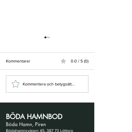
Kommentarer
0.0 / 5 (0)
Säsongen puttrar igång
Imorgon är det
Kommentera och betygsätt...
och kom ihåg...
Öppningsdags
BÖDA HAMNBOD
Böda Hamn, Piren
Bödahamnsvägen 45, 387 73 Löttorp