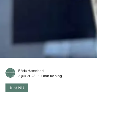
Böda Hamnbod
3 juli 2023
1 min läsning
Just NU
Sommarjobbare ANSTÄLLD
Vi söker dig som är 18 år eller äldre Är utåtriktad
och tycker om att ta kontakt med människor Kan