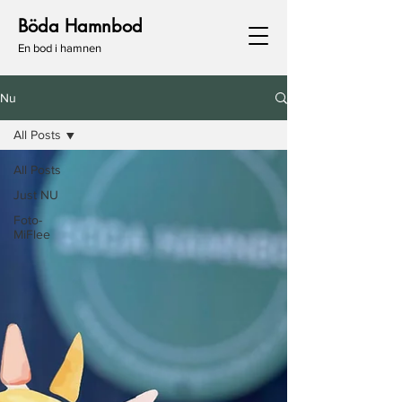
Böda Hamnbod
En bod i hamnen
Nu
All Posts
All Posts
Just NU
Foto-
MiFlee