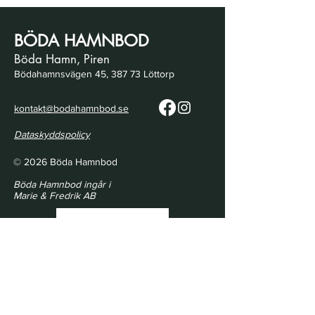
BÖDA HAMNBOD
Böda Hamn, Piren
Bödahamnsvägen 45, 387 73 Löttorp
kontakt@bodahamnbod.se
Dataskyddspolicy
© 2026 Böda Hamnbod
Böda Hamnbod ingår i
Marie & Fredrik AB
Sommarjobb 2027
Öppettider | Opening Hours
21/5 - 18/6