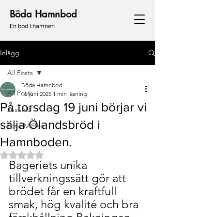
Böda Hamnbod
En bod i hamnen
Inlägg
All Posts
Böda Hamnbod
All Posts
16 juni 2025
1 min läsning
På torsdag 19 juni börjar vi
Just NU
sälja Ölandsbröd i
Foto-MiFlee
Hamnboden.
Betygsatt till NaN av 5 stjärnor.
Bageriets unika 
tillverkningssätt gör att 
brödet får en kraftfull 
smak, hög kvalité och bra 