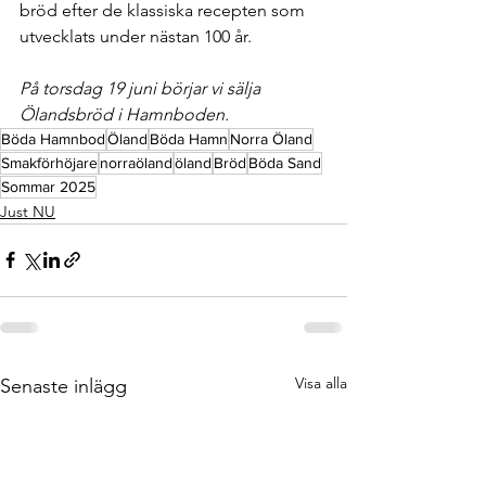
bröd efter de klassiska recepten som 
utvecklats under nästan 100 år. 
På torsdag 19 juni börjar vi sälja 
Ölandsbröd i Hamnboden.
Böda Hamnbod
Öland
Böda Hamn
Norra Öland
Smakförhöjare
norraöland
öland
Bröd
Böda Sand
Sommar 2025
Just NU
Visa alla
Senaste inlägg