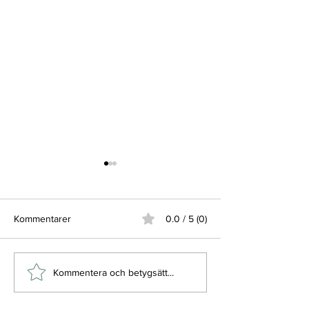
Kommentarer
0.0 / 5 (0)
Säsongen puttrar igång
Imorgon är det
Kommentera och betygsätt...
och kom ihåg...
Öppningsdags