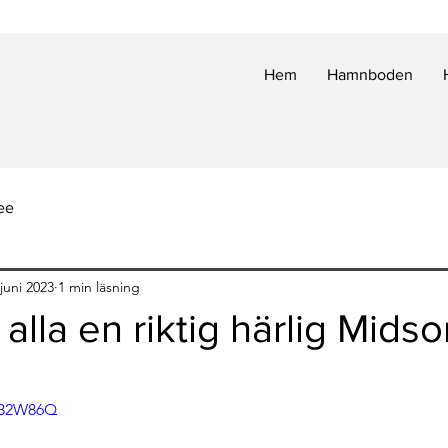
Hem
Hamnboden
ee
juni 2023
1 min läsning
 alla en riktig härlig Mid
 5 stjärnor.
M432W86Q