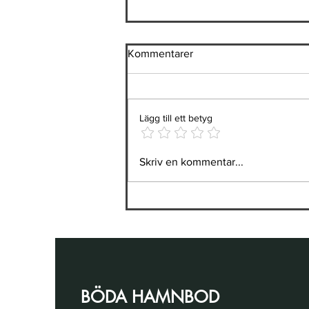
Kommentarer
Lägg till ett betyg
Böda Hamnbod önskar alla en
Skriv en kommentar...
riktigt glad och stämningsfull
midsommar!
BÖDA HAMNBOD