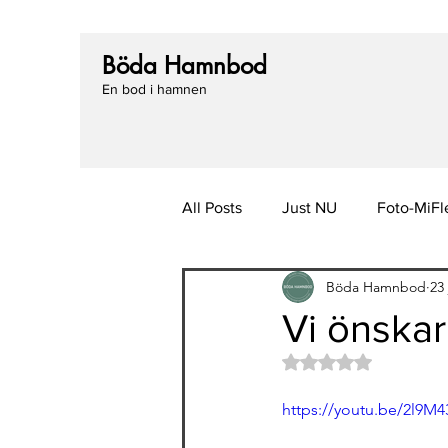
Böda Hamnbod
En bod i hamnen
All Posts
Just NU
Foto-MiFl
Böda Hamnbod
23 
Vi önskar
Betygsatt till NaN av
https://youtu.be/2l9