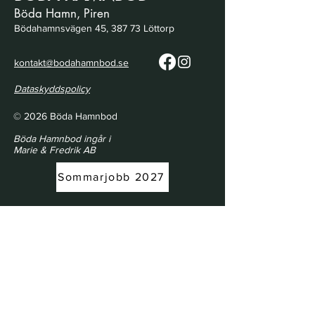
Böda Hamn, Piren
Bödahamnsvägen 45, 387 73 Löttorp
kontakt@bodahamnbod.se
Dataskyddspolicy
© 2026 Böda Hamnbod
Böda Hamnbod ingår i
Marie & Fredrik AB
Sommarjobb 2027
Öppettider | Opening Hours
21/5 - 18/6
Torsdag & Lördag 10.00 - 17.00
Thursday & Saturday 10:00 AM - 5:00
PM