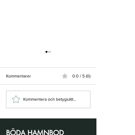
Kommentarer
0.0 / 5 (0)
Säsongen puttrar igång
Imorgon är det
Kommentera och betygsätt...
och kom ihåg...
Öppningsdags
BÖDA HAMNBOD