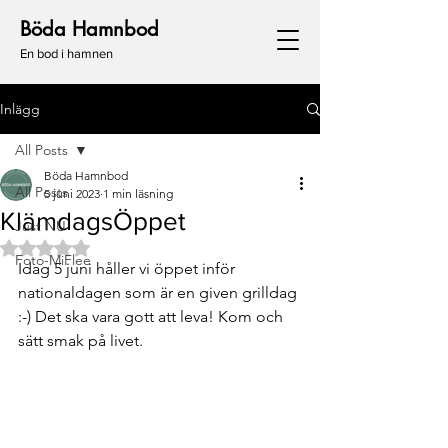
Böda Hamnbod
En bod i hamnen
Inlägg
All Posts
Böda Hamnbod
All Posts
5 juni 2023
1 min läsning
KlämdagsÖppet
Just NU
Betygsatt till NaN av 5 stjärnor.
Foto-MiFlee
Idag 5 juni håller vi öppet inför 
nationaldagen som är en given grilldag 
:-) Det ska vara gott att leva! Kom och 
sätt smak på livet.