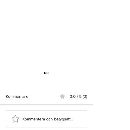
Kommentarer
0.0 / 5 (0)
Säsongen puttrar igång
Imorgon är det
Kommentera och betygsätt...
och kom ihåg...
Öppningsdags