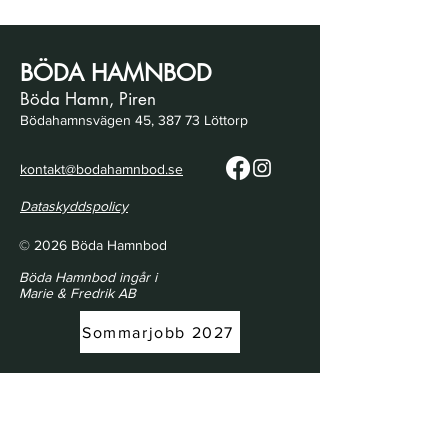
BÖDA HAMNBOD
Böda Hamn, Piren
Bödahamnsvägen 45, 387 73 Löttorp
kontakt@bodahamnbod.se
Dataskyddspolicy
© 2026 Böda Hamnbod
Böda Hamnbod ingår i
Marie & Fredrik AB
Sommarjobb 2027
Öppettider | Opening Hours