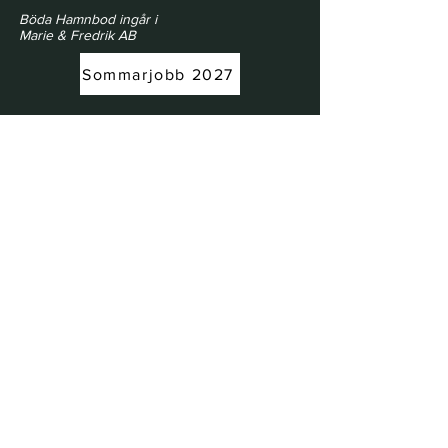
Böda Hamnbod ingår i
Marie & Fredrik AB
Sommarjobb 2027
Öppettider | Opening Hours
21/5 - 18/6
Torsdag & Lördag 10.00 - 17.00
Thursday & Saturday 10:00 AM - 5:00
PM
(Midsommarafton & Midsommardagen
Stängt)
(Midsummer’s Eve & Midsummer’s Day
— Closed)
22/6 - 6/8
Måndag - Lördag 08.30 - 17.00
Monday - Saturdays 8:30 AM - 5:00