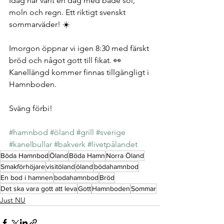
Idag har varit en dag med både sol, 
moln och regn. Ett riktigt svenskt 
sommarväder! ☀️ 
Imorgon öppnar vi igen 8:30 med färskt 
bröd och något gott till fikat. 👀 
Kanellängd kommer finnas tillgängligt i 
Hamnboden. 
Sväng förbi! 
#hamnbod
#öland
#grill
#sverige
#kanelbullar
#bakverk
#livetpålandet
Böda Hamnbod
Öland
Böda Hamn
Norra Öland
Smakförhöjare
visitöland
öland
bödahamnbod
En bod i hamnen
bodahamnbod
Bröd
Det ska vara gott att leva
Gott
Hamnboden
Sommar
Just NU