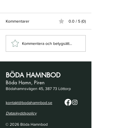
Kommentarer
0.0 / 5 (0)
Säsongen puttrar igång
Imorgon är det
Kommentera och betygsätt...
och kom ihåg...
Öppningsdags
BÖDA HAMNBOD
Böda Hamn, Piren
Bödahamnsvägen 45, 387 73 Löttorp
kontakt@bodahamnbod.se
Dataskyddspolicy
© 2026 Böda Hamnbod