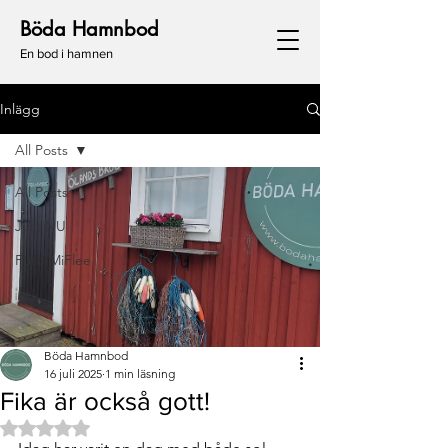
Böda Hamnbod
En bod i hamnen
Inlägg
All Posts
All Posts
Just NU
Foto-MiFlee
Böda Hamnbod
16 juli 2025
1 min läsning
Fika är också gott!
Betygsatt till NaN av 5 stjärnor.