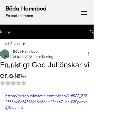
Böda Hamnbod
En bod i hamnen
Inlägg
All Posts
Böda Hamnbod
All Posts
20 dec. 2022
1 min läsning
En riktigt God Jul önskar vi
Just NU
er alla
Foto-MiFlee
Betygsatt till NaN av 5 stjärnor.
https://video.wixstatic.com/video/70f877_273
2335bc0a345969c6d8aeb25ae671d/1080p/mp
4/file.mp4