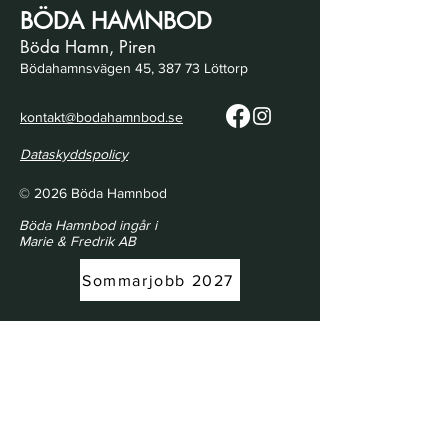
BÖDA HAMNBOD
Böda Hamn, Piren
Bödahamnsvägen 45, 387 73 Löttorp
kontakt@bodahamnbod.se
Dataskyddspolicy
© 2026 Böda Hamnbod
Böda Hamnbod ingår i
Marie & Fredrik AB
Sommarjobb 2027
Öppettider | Opening Hours
21/5 - 18/6
Torsdag & Lördag 10.00 - 17.00
Thursday & Saturday 10:00 AM - 5:00