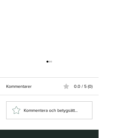
Kommentarer
0.0 / 5 (0)
Säsongen puttrar igång
Imorgon är det
Kommentera och betygsätt...
och kom ihåg...
Öppningsdags